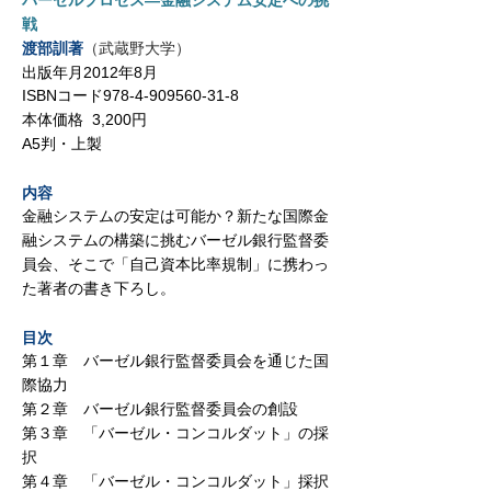
バーゼルプロセス―金融システム安定への挑
戦
渡部訓著
（武蔵野大学）
出版年月2012年8月
ISBNコード978-4-909560-31-8
本体価格 3,200円
A5判・上製
内容
金融システムの安定は可能か？新たな国際金
融システムの構築に挑むバーゼル銀行監督委
員会、そこで「自己資本比率規制」に携わっ
た著者の書き下ろし。
目次
第１章 バーゼル銀行監督委員会を通じた国
際協力
第２章 バーゼル銀行監督委員会の創設
第３章 「バーゼル・コンコルダット」の採
択
第４章 「バーゼル・コンコルダット」採択