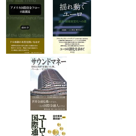
『日本占領期性売買 ＧＨＱ関係資
料』