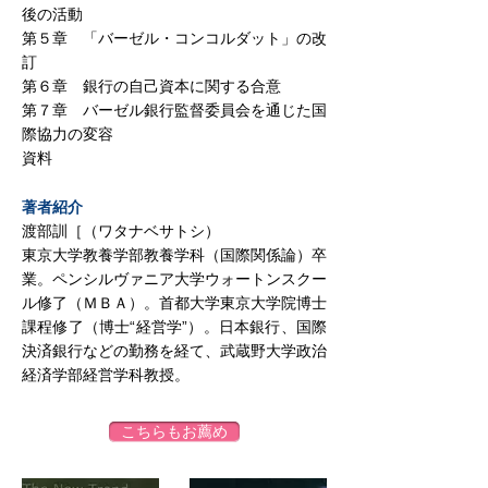
後の活動
第５章 「バーゼル・コンコルダット」の改
訂
第６章 銀行の自己資本に関する合意
第７章 バーゼル銀行監督委員会を通じた国
際協力の変容
資料
著者紹介
渡部訓［（ワタナベサトシ）
東京大学教養学部教養学科（国際関係論）卒
業。ペンシルヴァニア大学ウォートンスクー
ル修了（ＭＢＡ）。首都大学東京大学院博士
課程修了（博士“経営学”）。日本銀行、国際
決済銀行などの勤務を経て、武蔵野大学政治
経済学部経営学科教授。
こちらもお薦め