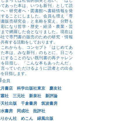
てしまっては社会的損失と思い、「はじ
めてあった本は、いつも新刊」として読
者へ・研究者へ・図書館へ書籍情報を発
信することにしました。会員も増え「専
門書販売研究会」と名称を変え、分野も
多彩になり哲学・歴史・経済・農業・芸
術まで網羅した会となりました。現在は
16社で専門書の販売のための研究・情報
を共有する活動をしております。
これからも、コンセプト「はじめてあ
った本は、みな新刊」のもとに、日ごろ
目にすることのない既刊書の再チャレン
ジを目指し、「こんな本もあったんだ」
と言っていただけるように読者との出会
いを目指します。​

会員
大月書店
科学出版社東京
慶友社
言叢社
三元社
新泉社
新評論
蒼天社出版
千倉書房
筑波書房
刀水書房
同成社
批評社
ぺりかん社
めこん
緑風出版