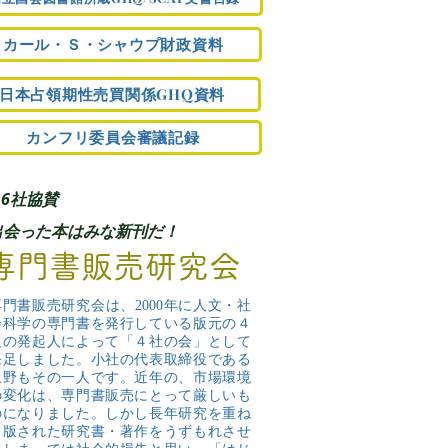
カール・Ｓ・シャウプ財政資料
日本占領期性売買関係GHQ資料
カンフリ委員会審議記録
16社協賛
出会った本はみな新刊だ！
専門書販売研究会
専門書販売研究会は、2000年に人文・社
会科学の専門書を発行している版元の４
人の発起人によって「４社の会」として
発足しました。小社の代表取締役である
上野もその一人です。近年の、市場環境
の変化は、専門書販売にとって厳しいも
のになりました。しかし長年研究を重ね
出版された研究書・著作をうずもれさせ