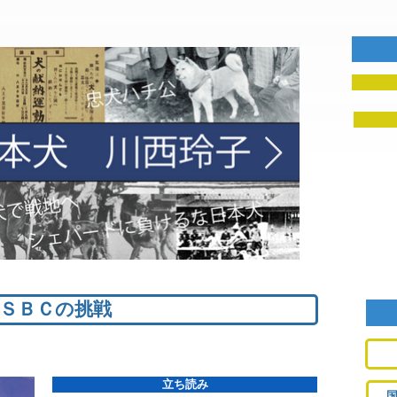
ＳＢＣの挑戦
立ち読み