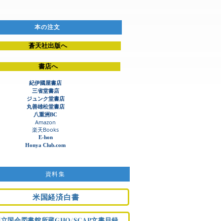
本の注文
蒼天社出版へ
書店へ
紀伊國屋書店
三省堂書店
ジュンク堂書店​
丸善雄松堂書店
八重洲BC
Amazon
​楽天Books
E-hon
Honya Club.com
資料集
米国経済白書
国立国会図書館所蔵GHQ/SCAP文書目録