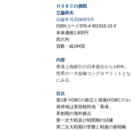
ＨＳＢＣの挑戦
​立脇和夫
出版年月2006年5月
ISBNコード978-4-901916-19-X
本体価格1,800円
四六判
頁数・縦184頁
内容
香港上海銀行の日本進出から140年。
世界の一大金融コングロマリットとな
にみる。
目次
第1章 HSBCの創立と発展(HSBCグ
発祥地は英領植民地「香港」
草創期の海外拠点
第一次大戦及び戦間期の試練
第二次大戦期の苦難と戦後の新戦略