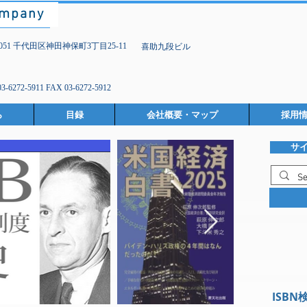
ompany
-0051 千代田区神田神保町3丁目25-11
喜助九段ビル
03-6272-5911 FAX 03-6272-5912
ら
目録
会社概要・マップ
採用
サ
ISBN検