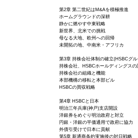
第2章 第二世紀はM&Aを積極推進
ホームグラウンドの深耕
静かに燃やす中東戦略
新世界、北米での挑戦
母なる大地、欧州への回帰
未開拓の地、中南米・アフリカ
第3章 持株会社体制の確立(HSBCグ
持株会社、HSBCホールディングスの
持株会社の組織と機能
本部機構の移転と本部ビル
HSBCの買収戦略
第4章 HSBCと日本
明治三年兵庫(神戸)支店開設
洋銀券をめぐり明治政府と対立
円銀・洋銀の平価通用で政府に協力
外債引受けで日本に貢献
第5章 新通商条約実施後の対日戦略