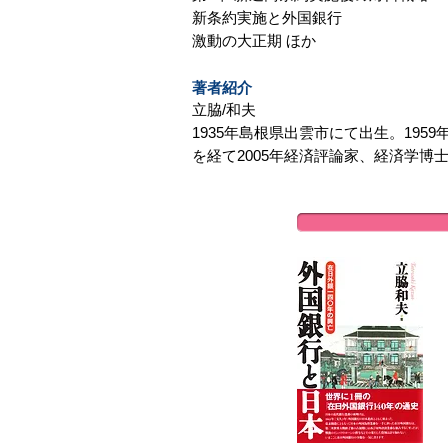
新条約実施と外国銀行
激動の大正期 ほか
著者紹介
立脇/和夫
1935年島根県出雲市にて出生。19
を経て2005年経済評論家、経済学博