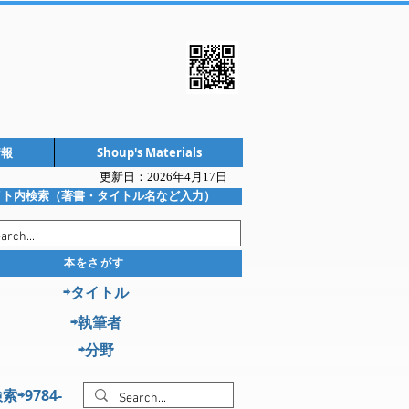
情報
Shoup's Materials
更新日：2026年4
月17日
イト内検索（著書・タイトル名など入力）
本をさがす
⇨タイトル
⇨執筆者
⇨分野
索⇨9784-