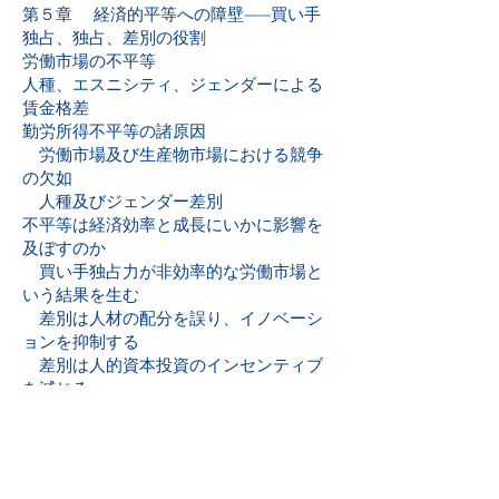
第５章 経済的平等への障壁——買い手
独占、独占、差別の役割
労働市場の不平等
人種、エスニシティ、ジェンダーによる
賃金格差
勤労所得不平等の諸原因
労働市場及び生産物市場における競争
の欠如
人種及びジェンダー差別
不平等は経済効率と成長にいかに影響を
及ぼすのか
買い手独占力が非効率的な労働市場と
いう結果を生む
差別は人材の配分を誤り、イノベーシ
ョンを抑制する
差別は人的資本投資のインセンティブ
を減じる
労働市場の不平等の諸原因に対処する政
策
競争の促進
労働組合と労働市場の公正性