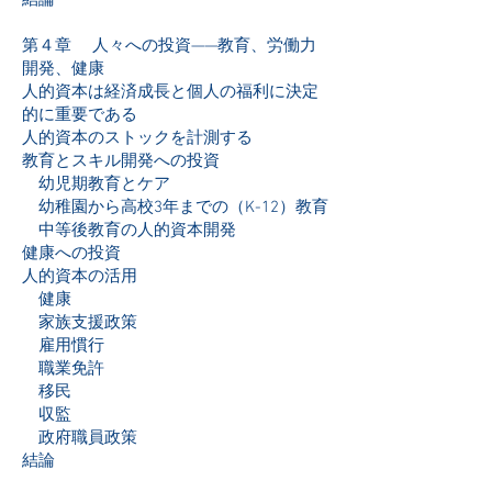
結論
第４章 人々への投資——教育、労働力
開発、健康
人的資本は経済成長と個人の福利に決定
的に重要である
人的資本のストックを計測する
教育とスキル開発への投資
幼児期教育とケア
幼稚園から高校3年までの（K-12）教育
中等後教育の人的資本開発
健康への投資
人的資本の活用
健康
家族支援政策
雇用慣行
職業免許
移民
収監
政府職員政策
結論