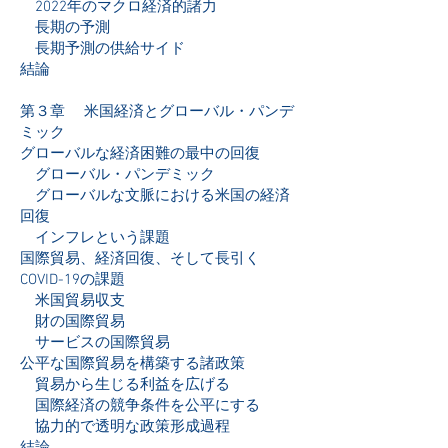
2022年のマクロ経済的諸力
長期の予測
長期予測の供給サイド
結論
第３章 米国経済とグローバル・パンデ
ミック
グローバルな経済困難の最中の回復
グローバル・パンデミック
グローバルな文脈における米国の経済
回復
インフレという課題
国際貿易、経済回復、そして長引く
COVID-19の課題
米国貿易収支
財の国際貿易
サービスの国際貿易
公平な国際貿易を構築する諸政策
貿易から生じる利益を広げる
国際経済の競争条件を公平にする
協力的で透明な政策形成過程