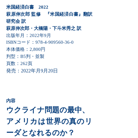
​米国経済白書 2022
​萩原伸次郎 監修 『米国経済白書』翻訳
研究会 訳
萩原伸次郎・大橋陽・下斗米秀之 訳
：
出版年月
2022年9月
：
ISBNコード
978-4-909560-36-0
：
本体価格
2,800円
：
判型
B5判・並製
：
頁数
262頁
発売：2022年月9月20日
内容
ウクライナ問題の最中、
アメリカは世界の真のリ
ーダとなれるのか？