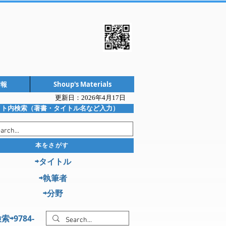
情報
Shoup's Materials
更新日：2026年4
月17日
イト内検索（著書・タイトル名など入力）
本をさがす
⇨タイトル
⇨執筆者
⇨分野
索⇨9784-