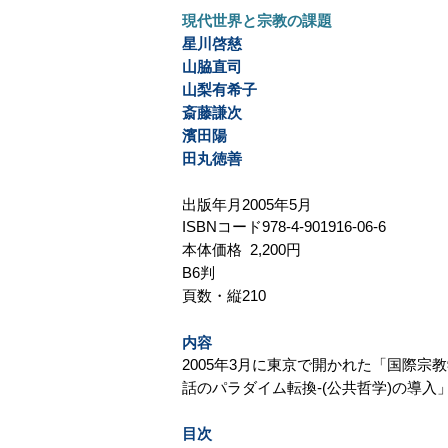
現代世界と宗教の課題
星川啓慈
山脇直司
山梨有希子
斎藤謙次
濱田陽
田丸徳善
出版年月2005年5月
ISBNコード978-4-901916-06-6
本体価格 2,200円
B6判
頁数・縦210
内容
2005年3月に東京で開かれた「国際宗
話のパラダイム転換-(公共哲学)の導
目次