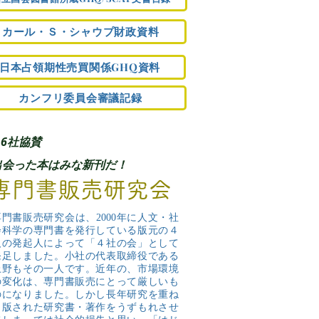
カール・Ｓ・シャウプ財政資料
日本占領期性売買関係GHQ資料
カンフリ委員会審議記録
16社協賛
出会った本はみな新刊だ！
専門書販売研究会
専門書販売研究会は、2000年に人文・社
会科学の専門書を発行している版元の４
人の発起人によって「４社の会」として
発足しました。小社の代表取締役である
上野もその一人です。近年の、市場環境
の変化は、専門書販売にとって厳しいも
のになりました。しかし長年研究を重ね
出版された研究書・著作をうずもれさせ