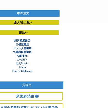
本の注文
蒼天社出版へ
書店へ
紀伊國屋書店
三省堂書店
ジュンク堂書店​
丸善雄松堂書店
八重洲BC
Amazon
​楽天Books
E-hon
Honya Club.com
資料集
米国経済白書
国立国会図書館所蔵GHQ/SCAP文書目録