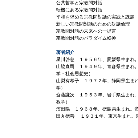
公共哲学と宗教間対話
転機にある宗教間対話
平和を求める宗教間対話の実践と課題
新しい宗教間対話のための対話倫理
宗教間対話の未来への一提言
宗教間対話のパラダイム転換
著者紹介
星川啓慈 １９５６年、愛媛県生まれ
山脇直司 １９４９年、青森県生まれ
学・社会思想史）
山梨有希子 １９７２年、静岡県生ま
学）
斎藤謙次 １９５３年、岩手県生まれ
教学）
濱田陽 １９６８年、徳島県生まれ。
田丸徳善 １９３１年、東京生まれ。