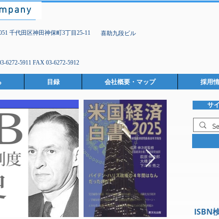
ompany
-0051 千代田区神田神保町3丁目25-11
喜助九段ビル
03-6272-5911 FAX 03-6272-5912
ら
目録
会社概要・マップ
採用
サ
ISBN検