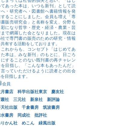
てしまっては社会的損失と思い、「はじ
めてあった本は、いつも新刊」として読
者へ・研究者へ・図書館へ書籍情報を発
信することにしました。会員も増え「専
門書販売研究会」と名称を変え、分野も
多彩になり哲学・歴史・経済・農業・芸
術まで網羅した会となりました。現在は
16社で専門書の販売のための研究・情報
を共有する活動をしております。
これからも、コンセプト「はじめてあ
った本は、みな新刊」のもとに、日ごろ
目にすることのない既刊書の再チャレン
ジを目指し、「こんな本もあったんだ」
と言っていただけるように読者との出会
いを目指します。​

会員
大月書店
科学出版社東京
慶友社
言叢社
三元社
新泉社
新評論
蒼天社出版
千倉書房
筑波書房
刀水書房
同成社
批評社
ぺりかん社
めこん
緑風出版