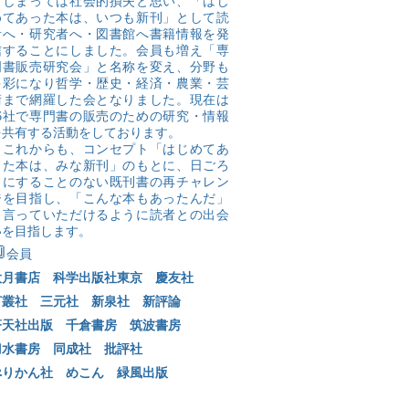
てしまっては社会的損失と思い、「はじ
めてあった本は、いつも新刊」として読
者へ・研究者へ・図書館へ書籍情報を発
信することにしました。会員も増え「専
門書販売研究会」と名称を変え、分野も
多彩になり哲学・歴史・経済・農業・芸
術まで網羅した会となりました。現在は
16社で専門書の販売のための研究・情報
を共有する活動をしております。
これからも、コンセプト「はじめてあ
った本は、みな新刊」のもとに、日ごろ
目にすることのない既刊書の再チャレン
ジを目指し、「こんな本もあったんだ」
と言っていただけるように読者との出会
いを目指します。​

会員
大月書店
科学出版社東京
慶友社
言叢社
三元社
新泉社
新評論
蒼天社出版
千倉書房
筑波書房
刀水書房
同成社
批評社
ぺりかん社
めこん
緑風出版