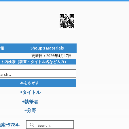
情報
Shoup's Materials
更新日：2026年4
月17日
イト内検索（著書・タイトル名など入力）
本をさがす
⇨タイトル
⇨執筆者
⇨分野
索⇨9784-