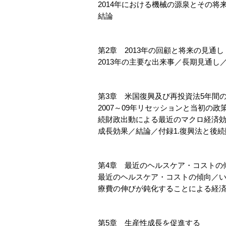
2014年における機械の源泉とその
結論
第2章 2013年の回顧と将来の見通し
2013年の主要な出来事／長期見通し
第3章 米国復興及び再投資法5年間
2007～09年リセッションと当初の
続財政出動による最近のマクロ経済
成長効果／結論／付録1.復興法と後続
第4章 最近のヘルスケア・コストの
最近のヘルスケア・コストの傾向／
療費の伸びが鈍化することによる経
第5章 生産性成長を促進する