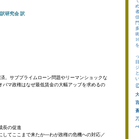
訳研究会 訳
経済。サブプライムローン問題やリーマンショックな
オバマ政権はなぜ最低賃金の大幅アップを求めるの

成長の促進
にしてここまで来たか―わが政権の危機への対応／