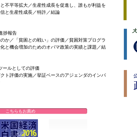
長と不平等拡大／生産性成長を促進し、誰もが利益を
通信と生産性成長／特許／結論
大
進捗報告
いのか／「貧困との戦い」の評価／貧困対策プログラ
強化と機会増加のためのオバマ政策の実績と課題／結
ツールとしての評価
パクト評価の実施／挙証ベースのアジェンダのインパ
論
こちらもお薦め