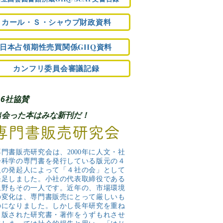
カール・Ｓ・シャウプ財政資料
日本占領期性売買関係GHQ資料
カンフリ委員会審議記録
16社協賛
出会った本はみな新刊だ！
専門書販売研究会
専門書販売研究会は、2000年に人文・社
会科学の専門書を発行している版元の４
人の発起人によって「４社の会」として
発足しました。小社の代表取締役である
上野もその一人です。近年の、市場環境
の変化は、専門書販売にとって厳しいも
のになりました。しかし長年研究を重ね
出版された研究書・著作をうずもれさせ