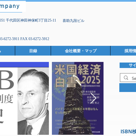
ompany
-0051 千代田区神田神保町3丁目25-11
喜助九段ビル
03-6272-5911 FAX 03-6272-5912
ら
目録
会社概要・マップ
採用
サ
ISBN検