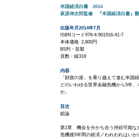
​米国経済白書 2014
​萩原伸次郎監修 『米国経済白書』翻
出版年月2014年7月
ISBNコード978-4-901916-41-7
本体価格 2,800円
B5判・並製
頁数・縦318
内容
​「財政の崖」を乗り越えて進む米国
どのいわゆる世界金融危機から5年、
か。
目次
総論
第1章 機会を分かち合う持続可能な
危機後5年間の経済／われわれはいか