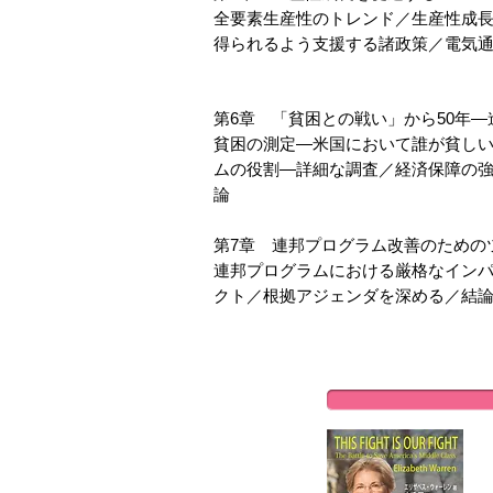
全要素生産性のトレンド／生産性成
得られるよう支援する諸政策／電気
第6章 「貧困との戦い」から50年―
貧困の測定―米国において誰が貧し
ムの役割―詳細な調査／経済保障の
論
第7章 連邦プログラム改善のための
連邦プログラムにおける厳格なイン
クト／根拠アジェンダを深める／結