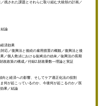
将来／残された課題とそれらに取り組む大統領の計画／
／結論
の経済効果
政策対応／復興法と後続の雇用措置の概観／復興法と後
『日本占領期性売買 ＧＨＱ関係資料』
効果／個人救済における復興法の効果／復興法の長期
財政政策の構成／付録2.財政乗数―理論と実証
傾向と経済への影響、そしてケア適正化法の役割
いま何が起こっているのか、今後何が起こるのか／医
済効果／結論